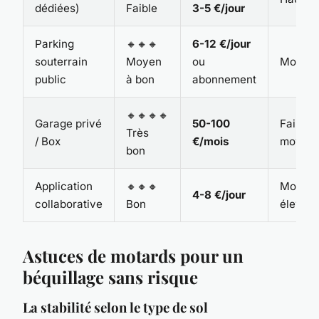
dédiées)
Faible
3-5 €/jour
Parking
🔸🔸🔸
6-12 €/jour
souterrain
Moyen
ou
Moyen
public
à bon
abonnement
🔸🔸🔸🔸
Garage privé
50-100
Faible 
Très
/ Box
€/mois
moyen
bon
Application
🔸🔸🔸
Moyenn
4-8 €/jour
collaborative
Bon
élevée
Astuces de motards pour un
béquillage sans risque
La stabilité selon le type de sol